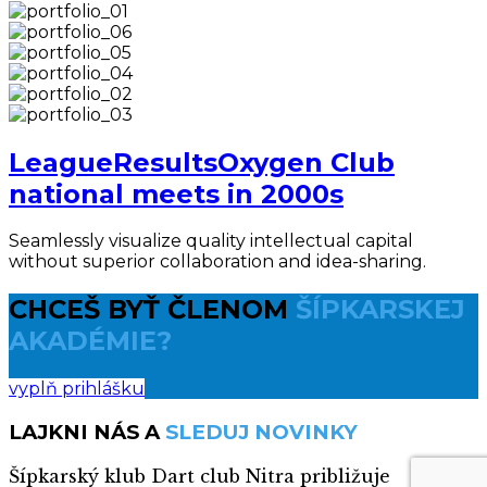
League
Results
Oxygen Club
national meets in 2000s
Seamlessly visualize quality intellectual capital
without superior collaboration and idea-sharing.
CHCEŠ BYŤ ČLENOM
ŠÍPKARSKEJ
AKADÉMIE?
vyplň prihlášku
LAJKNI NÁS A
SLEDUJ NOVINKY
Šípkarský klub Dart club Nitra približuje