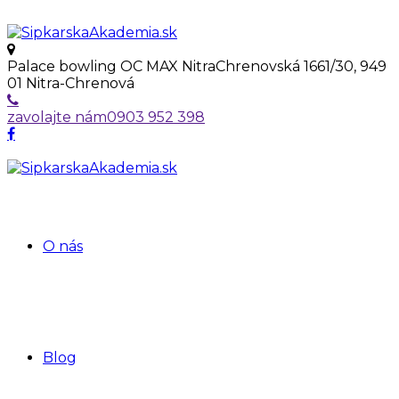
Palace bowling OC MAX Nitra
Chrenovská 1661/30, 949
01 Nitra-Chrenová
zavolajte nám
0903 952 398
O nás
Blog