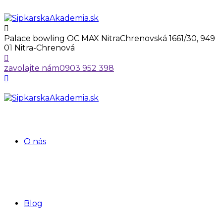
Palace bowling OC MAX Nitra
Chrenovská 1661/30, 949
01 Nitra-Chrenová
zavolajte nám
0903 952 398
O nás
Blog